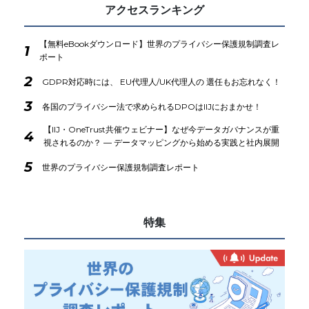
アクセスランキング
【無料eBookダウンロード】世界のプライバシー保護規制調査レ
1
ポート
2
GDPR対応時には、 EU代理人/UK代理人の 選任もお忘れなく！
3
各国のプライバシー法で求められるDPOはIIJにおまかせ！
【IIJ・OneTrust共催ウェビナー】なぜ今データガバナンスが重
4
視されるのか？ ― データマッピングから始める実践と社内展開
5
世界のプライバシー保護規制調査レポート
特集