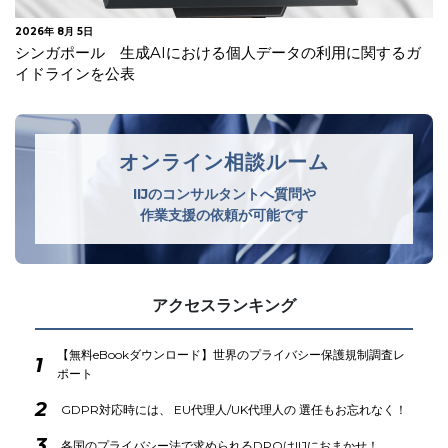
2026年 7月 30日
オランダデータ保護局 生成AIモデルの開発・導入に関する
GDPRガイドラインを公表
オンライン相談ルーム
IIJのコンサルタントへ質問や
作業支援の依頼が可能です
アクセスランキング
【無料eBookダウンロード】世界のプライバシー保護規制調査レ
1
ポート
2
GDPR対応時には、 EU代理人/UK代理人の 選任もお忘れなく！
3
各国のプライバシー法で求められるDPOはIIJにおまかせ！