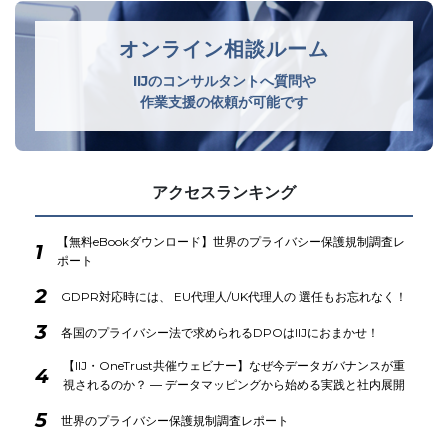
オンライン相談ルーム
IIJのコンサルタントへ質問や
作業支援の依頼が可能です
アクセスランキング
【無料eBookダウンロード】世界のプライバシー保護規制調査レ
1
ポート
2
GDPR対応時には、 EU代理人/UK代理人の 選任もお忘れなく！
3
各国のプライバシー法で求められるDPOはIIJにおまかせ！
【IIJ・OneTrust共催ウェビナー】なぜ今データガバナンスが重
4
視されるのか？ ― データマッピングから始める実践と社内展開
5
世界のプライバシー保護規制調査レポート