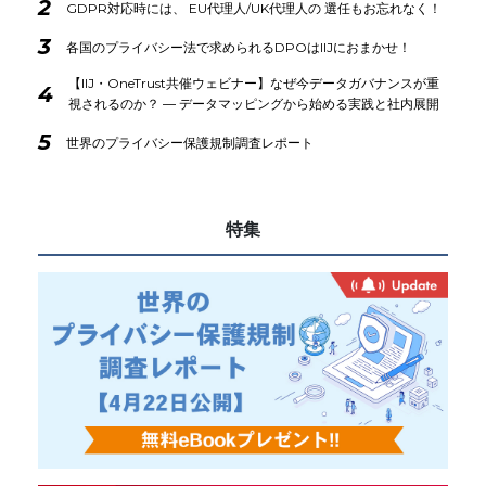
2
GDPR対応時には、 EU代理人/UK代理人の 選任もお忘れなく！
3
各国のプライバシー法で求められるDPOはIIJにおまかせ！
【IIJ・OneTrust共催ウェビナー】なぜ今データガバナンスが重
4
視されるのか？ ― データマッピングから始める実践と社内展開
5
世界のプライバシー保護規制調査レポート
特集