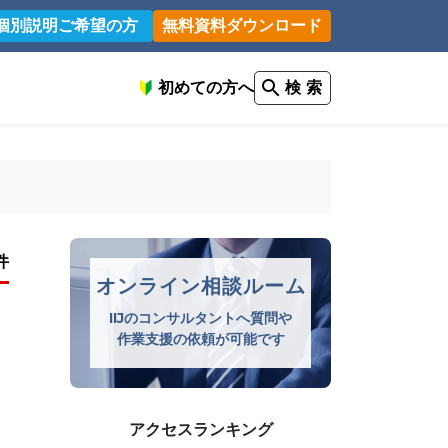
個別説明ご希望の方
無料資料ダウンロード
初めての方へ
検 索
件
オンライン相談ルーム
IIJのコンサルタントへ質問や
作業支援の依頼が可能です
アクセスランキング