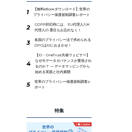
【無料eBookダウンロード】世界の
1
プライバシー保護規制調査レポート
GDPR対応時には、 EU代理人/UK
2
代理人の 選任もお忘れなく！
各国のプライバシー法で求められる
3
DPOはIIJにおまかせ！
【IIJ・OneTrust共催ウェビナー】
なぜ今データガバナンスが重視され
4
るのか？ ― データマッピングから
始める実践と社内展開
世界のプライバシー保護規制調査レ
5
ポート
特集