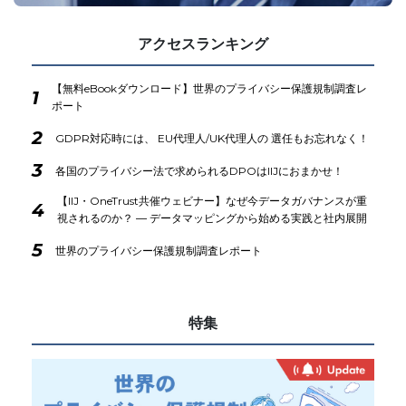
アクセスランキング
【無料eBookダウンロード】世界のプライバシー保護規制調査レ
1
ポート
2
GDPR対応時には、 EU代理人/UK代理人の 選任もお忘れなく！
3
各国のプライバシー法で求められるDPOはIIJにおまかせ！
【IIJ・OneTrust共催ウェビナー】なぜ今データガバナンスが重
4
視されるのか？ ― データマッピングから始める実践と社内展開
5
世界のプライバシー保護規制調査レポート
特集