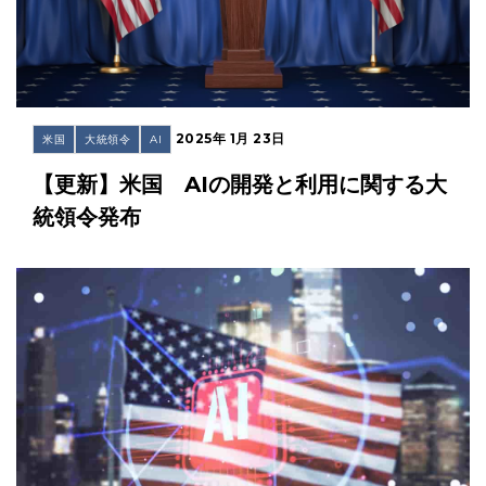
2025年 1月 23日
米国
大統領令
AI
【更新】米国 AIの開発と利用に関する大
統領令発布