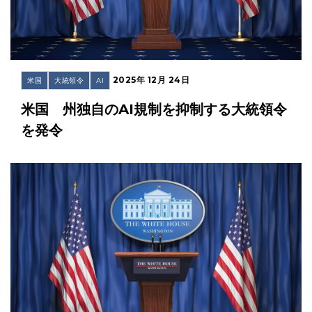
2025年 12月 24日
米国
大統領令
AI
米国 州独自のAI規制を抑制する大統領令
を発令