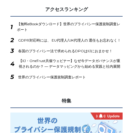
アクセスランキング
【無料eBookダウンロード】世界のプライバシー保護規制調査レ
1
ポート
2
GDPR対応時には、 EU代理人/UK代理人の 選任もお忘れなく！
3
各国のプライバシー法で求められるDPOはIIJにおまかせ！
【IIJ・OneTrust共催ウェビナー】なぜ今データガバナンスが重
4
視されるのか？ ― データマッピングから始める実践と社内展開
5
世界のプライバシー保護規制調査レポート
特集