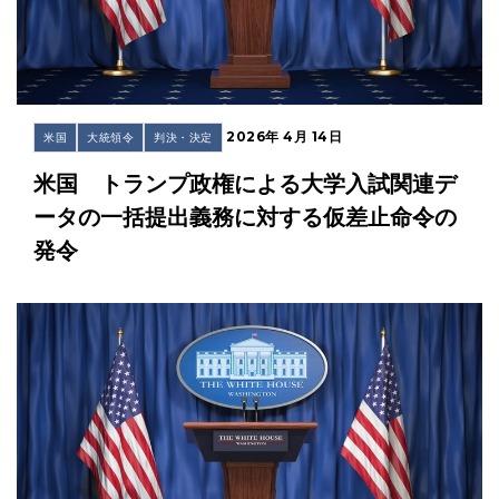
2026年 4月 14日
米国
大統領令
判決・決定
米国 トランプ政権による大学入試関連デ
ータの一括提出義務に対する仮差止命令の
発令