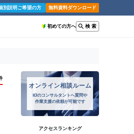
個別説明ご希望の方
無料資料ダウンロード
初めての方へ
検 索
件
オンライン相談ルーム
IIJのコンサルタントへ質問や
作業支援の依頼が可能です
アクセスランキング