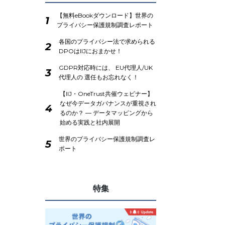
【無料eBookダウンロード】世界の
1
プライバシー保護規制調査レポート
各国のプライバシー法で求められる
2
DPOはIIJにおまかせ！
GDPR対応時には、 EU代理人/UK
3
代理人の 選任もお忘れなく！
【IIJ・OneTrust共催ウェビナー】
なぜ今データガバナンスが重視され
4
るのか？ ― データマッピングから
始める実践と社内展開
世界のプライバシー保護規制調査レ
5
ポート
特集