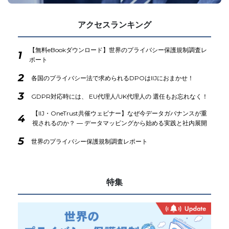
アクセスランキング
【無料eBookダウンロード】世界のプライバシー保護規制調査レ
1
ポート
2
各国のプライバシー法で求められるDPOはIIJにおまかせ！
3
GDPR対応時には、 EU代理人/UK代理人の 選任もお忘れなく！
【IIJ・OneTrust共催ウェビナー】なぜ今データガバナンスが重
4
視されるのか？ ― データマッピングから始める実践と社内展開
5
世界のプライバシー保護規制調査レポート
特集