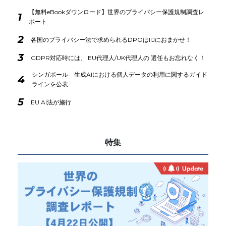
【無料eBookダウンロード】世界のプライバシー保護規制調査レ
1
ポート
2
各国のプライバシー法で求められるDPOはIIJにおまかせ！
3
GDPR対応時には、 EU代理人/UK代理人の 選任もお忘れなく！
シンガポール 生成AIにおける個人データの利用に関するガイド
4
ラインを公表
5
EU AI法が施行
特集