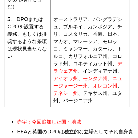
む）
3. DPOまたは
オーストラリア、バングラデシ
CPOを設置する
ュ、ブルネイ、カンボジア、チ
義務、もしくは推
リ、コスタリカ、香港、日本、
奨するような条項
マカオ、マレーシア、モロッ
は現状見当たらな
コ、ミャンマー、カタール、ト
い
ルコ、カリフォルニア州、コロ
ラド州、コネティカット州、
デ
ラウェア州
、インディアナ州、
アイオワ州
、
モンタナ州
、
ニュ
ージャージー州
、
オレゴン州
、
テネシー州
、テキサス州、ユタ
州、バージニア州
赤字：
今回追加した国・地域
EEAと英国のDPOは独立的な立場としてそれ自身責