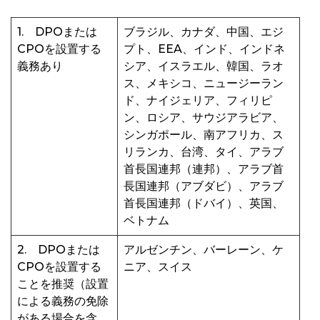
1. DPOまたは
ブラジル、カナダ、中国、エジ
CPOを設置する
プト、EEA、インド、インドネ
義務あり
シア、イスラエル、韓国、ラオ
ス、メキシコ、ニュージーラン
ド、ナイジェリア、フィリピ
ン、ロシア、サウジアラビア、
シンガポール、南アフリカ、ス
リランカ、台湾、タイ、アラブ
首長国連邦（連邦）、アラブ首
長国連邦（アブダビ）、アラブ
首長国連邦（ドバイ）、英国、
ベトナム
2. DPOまたは
アルゼンチン、バーレーン、ケ
CPOを設置する
ニア、スイス
ことを推奨（設置
による義務の免除
がある場合を含