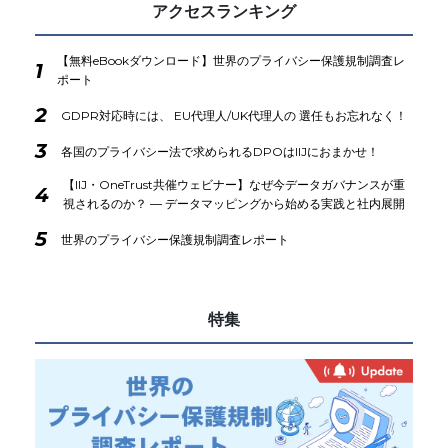
アクセスランキング
【無料eBookダウンロード】世界のプライバシー保護規制調査レ
1
ポート
2
GDPR対応時には、 EU代理人/UK代理人の 選任もお忘れなく！
3
各国のプライバシー法で求められるDPOはIIJにおまかせ！
【IIJ・OneTrust共催ウェビナー】なぜ今データガバナンスが重
4
視されるのか？ ― データマッピングから始める実践と社内展開
5
世界のプライバシー保護規制調査レポート
特集