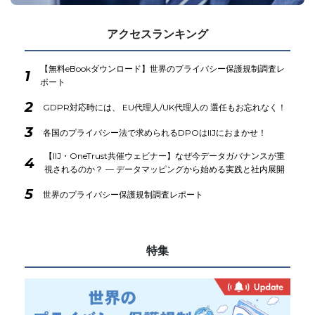
アクセスランキング
【無料eBookダウンロード】世界のプライバシー保護規制調査レ
1
ポート
2
GDPR対応時には、 EU代理人/UK代理人の 選任もお忘れなく！
3
各国のプライバシー法で求められるDPOはIIJにおまかせ！
【IIJ・OneTrust共催ウェビナー】なぜ今データガバナンスが重
4
視されるのか？ ― データマッピングから始める実践と社内展開
5
世界のプライバシー保護規制調査レポート
特集