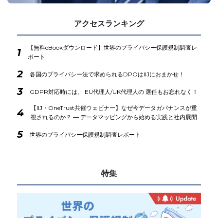
アクセスランキング
【無料eBookダウンロード】世界のプライバシー保護規制調査レ
1
ポート
2
各国のプライバシー法で求められるDPOはIIJにおまかせ！
3
GDPR対応時には、 EU代理人/UK代理人の 選任もお忘れなく！
【IIJ・OneTrust共催ウェビナー】なぜ今データガバナンスが重
4
視されるのか？ ― データマッピングから始める実践と社内展開
5
世界のプライバシー保護規制調査レポート
特集