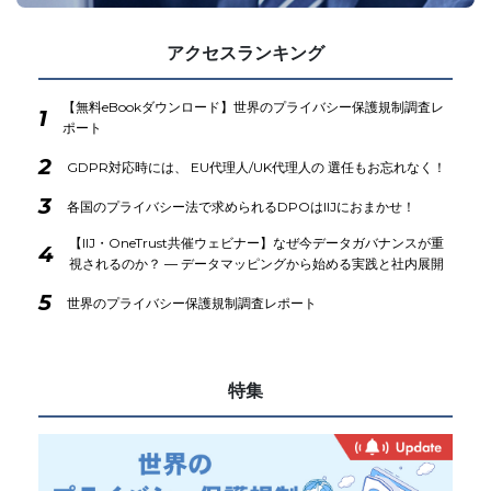
アクセスランキング
【無料eBookダウンロード】世界のプライバシー保護規制調査レ
1
ポート
2
GDPR対応時には、 EU代理人/UK代理人の 選任もお忘れなく！
3
各国のプライバシー法で求められるDPOはIIJにおまかせ！
【IIJ・OneTrust共催ウェビナー】なぜ今データガバナンスが重
4
視されるのか？ ― データマッピングから始める実践と社内展開
5
世界のプライバシー保護規制調査レポート
特集