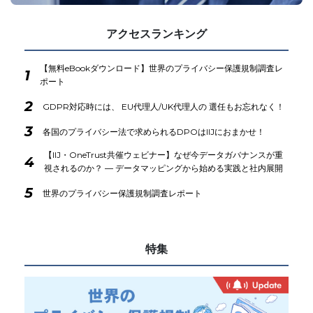
アクセスランキング
【無料eBookダウンロード】世界のプライバシー保護規制調査レ
1
ポート
2
GDPR対応時には、 EU代理人/UK代理人の 選任もお忘れなく！
3
各国のプライバシー法で求められるDPOはIIJにおまかせ！
【IIJ・OneTrust共催ウェビナー】なぜ今データガバナンスが重
4
視されるのか？ ― データマッピングから始める実践と社内展開
5
世界のプライバシー保護規制調査レポート
特集