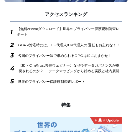
アクセスランキング
【無料eBookダウンロード】世界のプライバシー保護規制調査レ
1
ポート
2
GDPR対応時には、 EU代理人/UK代理人の 選任もお忘れなく！
3
各国のプライバシー法で求められるDPOはIIJにおまかせ！
【IIJ・OneTrust共催ウェビナー】なぜ今データガバナンスが重
4
視されるのか？ ― データマッピングから始める実践と社内展開
5
世界のプライバシー保護規制調査レポート
特集