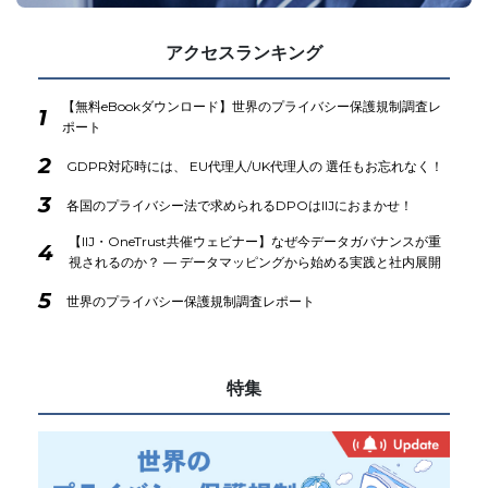
アクセスランキング
【無料eBookダウンロード】世界のプライバシー保護規制調査レ
1
ポート
2
GDPR対応時には、 EU代理人/UK代理人の 選任もお忘れなく！
3
各国のプライバシー法で求められるDPOはIIJにおまかせ！
【IIJ・OneTrust共催ウェビナー】なぜ今データガバナンスが重
4
視されるのか？ ― データマッピングから始める実践と社内展開
5
世界のプライバシー保護規制調査レポート
特集