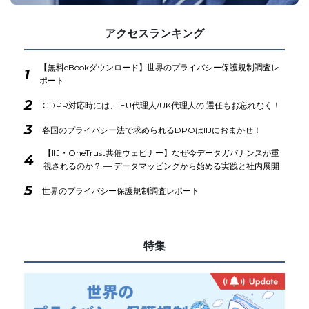
アクセスランキング
【無料eBookダウンロード】世界のプライバシー保護規制調査レ
1
ポート
2
GDPR対応時には、 EU代理人/UK代理人の 選任もお忘れなく！
3
各国のプライバシー法で求められるDPOはIIJにおまかせ！
【IIJ・OneTrust共催ウェビナー】なぜ今データガバナンスが重
4
視されるのか？ ― データマッピングから始める実践と社内展開
5
世界のプライバシー保護規制調査レポート
特集