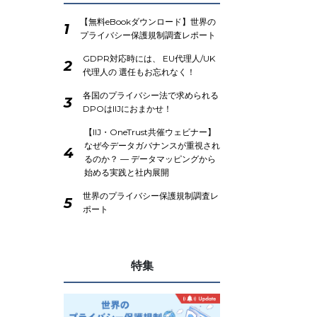
【無料eBookダウンロード】世界の
1
プライバシー保護規制調査レポート
GDPR対応時には、 EU代理人/UK
2
代理人の 選任もお忘れなく！
各国のプライバシー法で求められる
3
DPOはIIJにおまかせ！
【IIJ・OneTrust共催ウェビナー】
なぜ今データガバナンスが重視され
4
るのか？ ― データマッピングから
始める実践と社内展開
世界のプライバシー保護規制調査レ
5
ポート
特集