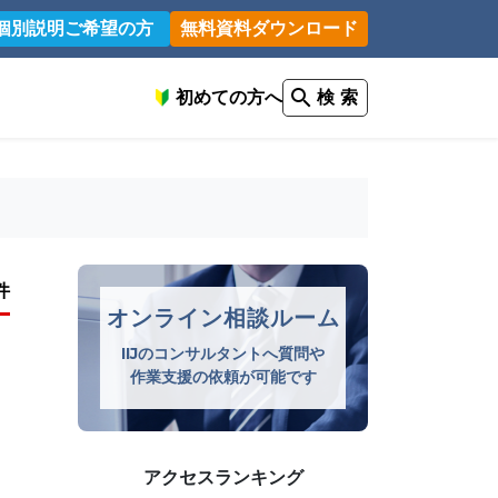
個別説明ご希望の方
無料資料ダウンロード
初めての方へ
検 索
件
オンライン相談ルーム
IIJのコンサルタントへ質問や
作業支援の依頼が可能です
アクセスランキング