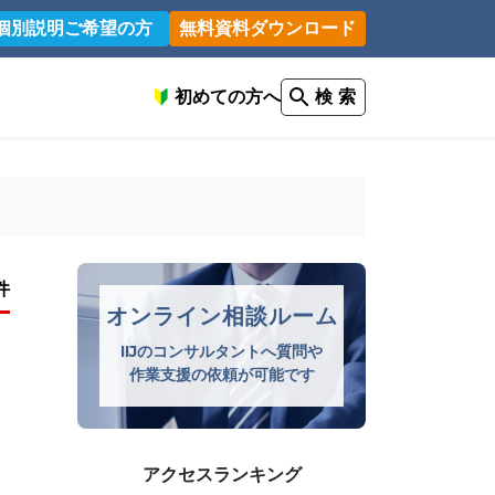
個別説明ご希望の方
無料資料ダウンロード
初めての方へ
検 索
件
オンライン相談ルーム
IIJのコンサルタントへ質問や
作業支援の依頼が可能です
アクセスランキング