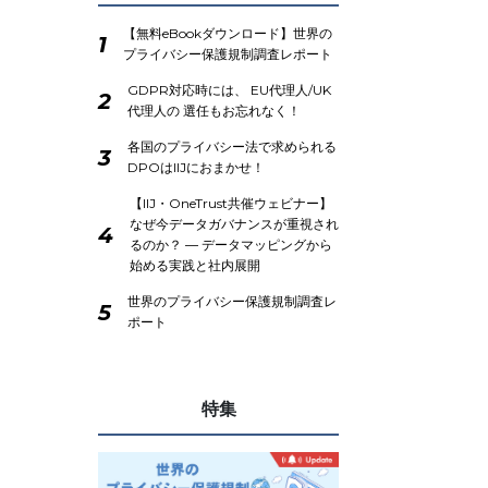
【無料eBookダウンロード】世界の
1
プライバシー保護規制調査レポート
GDPR対応時には、 EU代理人/UK
2
代理人の 選任もお忘れなく！
各国のプライバシー法で求められる
3
DPOはIIJにおまかせ！
【IIJ・OneTrust共催ウェビナー】
なぜ今データガバナンスが重視され
4
るのか？ ― データマッピングから
始める実践と社内展開
世界のプライバシー保護規制調査レ
5
ポート
特集