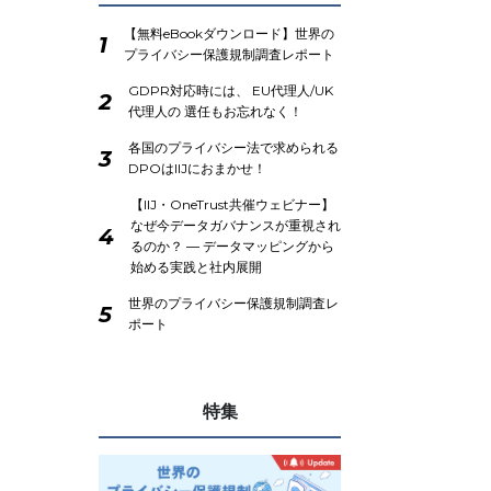
【無料eBookダウンロード】世界の
1
プライバシー保護規制調査レポート
GDPR対応時には、 EU代理人/UK
2
代理人の 選任もお忘れなく！
各国のプライバシー法で求められる
3
DPOはIIJにおまかせ！
【IIJ・OneTrust共催ウェビナー】
なぜ今データガバナンスが重視され
4
るのか？ ― データマッピングから
始める実践と社内展開
世界のプライバシー保護規制調査レ
5
ポート
特集