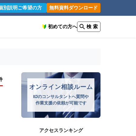
個別説明ご希望の方
無料資料ダウンロード
初めての方へ
検 索
件
オンライン相談ルーム
IIJのコンサルタントへ質問や
作業支援の依頼が可能です
アクセスランキング