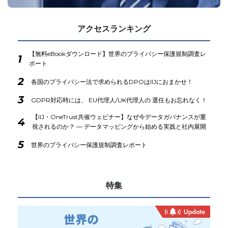
アクセスランキング
【無料eBookダウンロード】世界のプライバシー保護規制調査レ
1
ポート
2
各国のプライバシー法で求められるDPOはIIJにおまかせ！
3
GDPR対応時には、 EU代理人/UK代理人の 選任もお忘れなく！
【IIJ・OneTrust共催ウェビナー】なぜ今データガバナンスが重
4
視されるのか？ ― データマッピングから始める実践と社内展開
5
世界のプライバシー保護規制調査レポート
特集