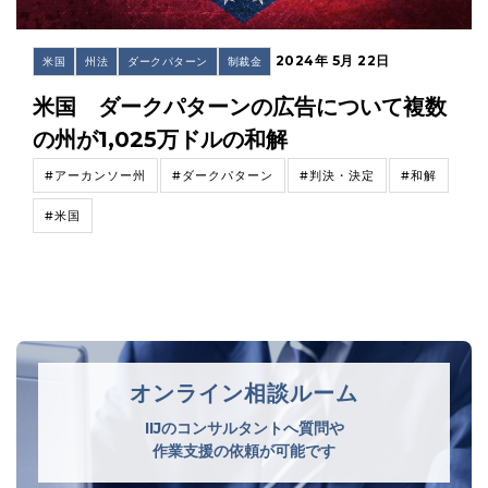
2024年 5月 22日
米国
州法
ダークパターン
制裁金
米国 ダークパターンの広告について複数
の州が1,025万ドルの和解
#アーカンソー州
#ダークパターン
#判決・決定
#和解
#米国
オンライン相談ルーム
IIJのコンサルタントへ質問や
作業支援の依頼が可能です