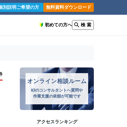
個別説明ご希望の方
無料資料ダウンロード
初めての方へ
検 索
件
オンライン相談ルーム
IIJのコンサルタントへ質問や
作業支援の依頼が可能です
アクセスランキング