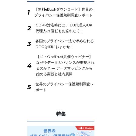
【無料eBookダウンロード】世界の
1
プライバシー保護規制調査レポート
GDPR対応時には、 EU代理人/UK
2
代理人の 選任もお忘れなく！
各国のプライバシー法で求められる
3
DPOはIIJにおまかせ！
【IIJ・OneTrust共催ウェビナー】
なぜ今データガバナンスが重視され
4
るのか？ ― データマッピングから
始める実践と社内展開
世界のプライバシー保護規制調査レ
5
ポート
特集