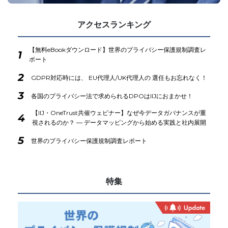
アクセスランキング
【無料eBookダウンロード】世界のプライバシー保護規制調査レ
1
ポート
2
GDPR対応時には、 EU代理人/UK代理人の 選任もお忘れなく！
3
各国のプライバシー法で求められるDPOはIIJにおまかせ！
【IIJ・OneTrust共催ウェビナー】なぜ今データガバナンスが重
4
視されるのか？ ― データマッピングから始める実践と社内展開
5
世界のプライバシー保護規制調査レポート
特集