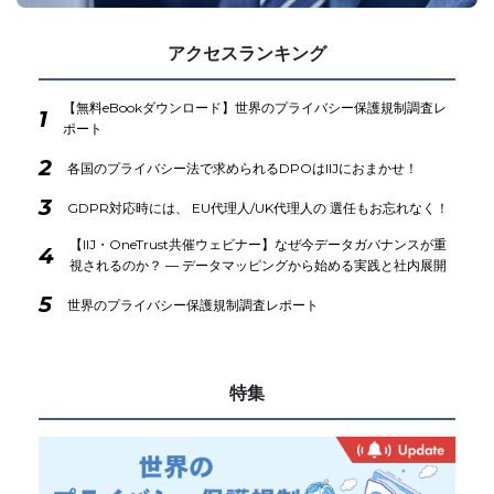
アクセスランキング
【無料eBookダウンロード】世界のプライバシー保護規制調査レ
1
ポート
2
各国のプライバシー法で求められるDPOはIIJにおまかせ！
3
GDPR対応時には、 EU代理人/UK代理人の 選任もお忘れなく！
【IIJ・OneTrust共催ウェビナー】なぜ今データガバナンスが重
4
視されるのか？ ― データマッピングから始める実践と社内展開
5
世界のプライバシー保護規制調査レポート
特集