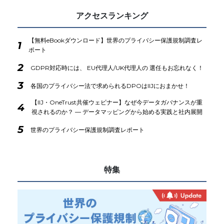
アクセスランキング
【無料eBookダウンロード】世界のプライバシー保護規制調査レ
1
ポート
2
GDPR対応時には、 EU代理人/UK代理人の 選任もお忘れなく！
3
各国のプライバシー法で求められるDPOはIIJにおまかせ！
【IIJ・OneTrust共催ウェビナー】なぜ今データガバナンスが重
4
視されるのか？ ― データマッピングから始める実践と社内展開
5
世界のプライバシー保護規制調査レポート
特集