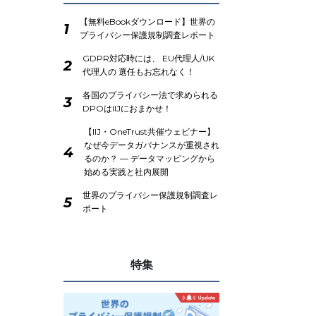
【無料eBookダウンロード】世界の
1
プライバシー保護規制調査レポート
GDPR対応時には、 EU代理人/UK
2
代理人の 選任もお忘れなく！
各国のプライバシー法で求められる
3
DPOはIIJにおまかせ！
【IIJ・OneTrust共催ウェビナー】
なぜ今データガバナンスが重視され
4
るのか？ ― データマッピングから
始める実践と社内展開
世界のプライバシー保護規制調査レ
5
ポート
特集