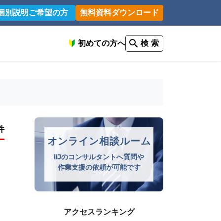
個別説明ご希望の方
無料資料ダウンロード
初めての方へ
検 索
件
オンライン相談ルーム
IIJのコンサルタントへ質問や
作業支援の依頼が可能です
アクセスランキング