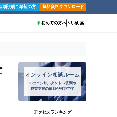
個別説明ご希望の方
無料資料ダウンロード
初めての方へ
検 索
件
オンライン相談ルーム
IIJのコンサルタントへ質問や
作業支援の依頼が可能です
アクセスランキング