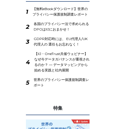
【無料eBookダウンロード】世界の
1
プライバシー保護規制調査レポート
各国のプライバシー法で求められる
2
DPOはIIJにおまかせ！
GDPR対応時には、 EU代理人/UK
3
代理人の 選任もお忘れなく！
【IIJ・OneTrust共催ウェビナー】
なぜ今データガバナンスが重視され
4
るのか？ ― データマッピングから
始める実践と社内展開
世界のプライバシー保護規制調査レ
5
ポート
特集