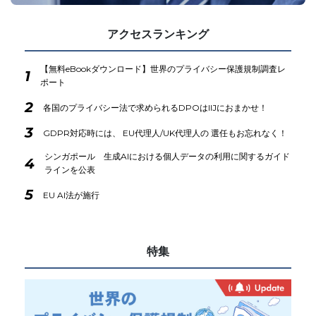
アクセスランキング
【無料eBookダウンロード】世界のプライバシー保護規制調査レ
1
ポート
2
各国のプライバシー法で求められるDPOはIIJにおまかせ！
3
GDPR対応時には、 EU代理人/UK代理人の 選任もお忘れなく！
シンガポール 生成AIにおける個人データの利用に関するガイド
4
ラインを公表
5
EU AI法が施行
特集