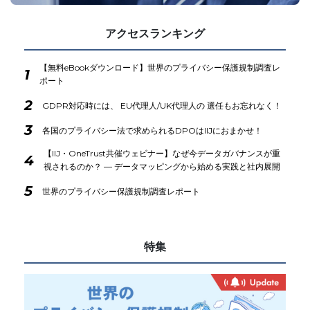
アクセスランキング
【無料eBookダウンロード】世界のプライバシー保護規制調査レ
1
ポート
2
GDPR対応時には、 EU代理人/UK代理人の 選任もお忘れなく！
3
各国のプライバシー法で求められるDPOはIIJにおまかせ！
【IIJ・OneTrust共催ウェビナー】なぜ今データガバナンスが重
4
視されるのか？ ― データマッピングから始める実践と社内展開
5
世界のプライバシー保護規制調査レポート
特集