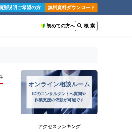
個別説明ご希望の方
無料資料ダウンロード
初めての方へ
検 索
件
オンライン相談ルーム
IIJのコンサルタントへ質問や
作業支援の依頼が可能です
アクセスランキング