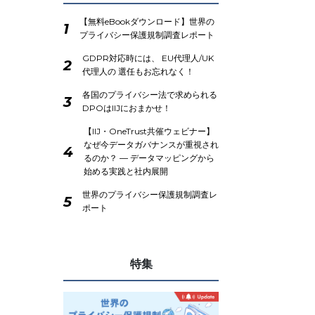
【無料eBookダウンロード】世界の
1
プライバシー保護規制調査レポート
GDPR対応時には、 EU代理人/UK
2
代理人の 選任もお忘れなく！
各国のプライバシー法で求められる
3
DPOはIIJにおまかせ！
【IIJ・OneTrust共催ウェビナー】
なぜ今データガバナンスが重視され
4
るのか？ ― データマッピングから
始める実践と社内展開
世界のプライバシー保護規制調査レ
5
ポート
特集