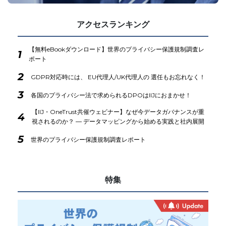
アクセスランキング
【無料eBookダウンロード】世界のプライバシー保護規制調査レ
1
ポート
2
GDPR対応時には、 EU代理人/UK代理人の 選任もお忘れなく！
3
各国のプライバシー法で求められるDPOはIIJにおまかせ！
【IIJ・OneTrust共催ウェビナー】なぜ今データガバナンスが重
4
視されるのか？ ― データマッピングから始める実践と社内展開
5
世界のプライバシー保護規制調査レポート
特集