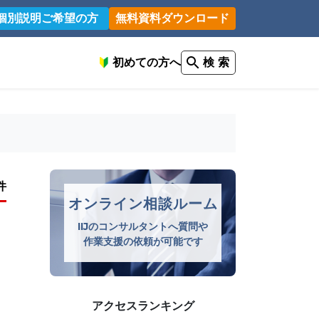
個別説明ご希望の方
無料資料ダウンロード
初めての方へ
検 索
件
オンライン相談ルーム
IIJのコンサルタントへ質問や
作業支援の依頼が可能です
アクセスランキング