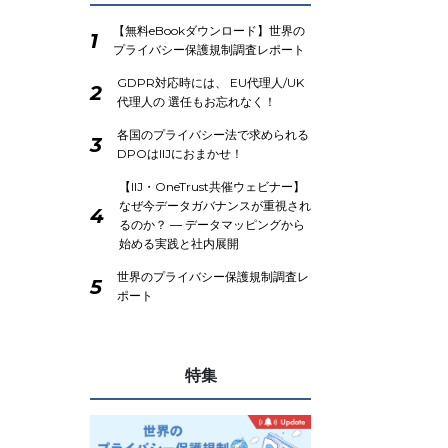
【無料eBookダウンロード】世界の
1
プライバシー保護規制調査レポート
GDPR対応時には、 EU代理人/UK
2
代理人の 選任もお忘れなく！
各国のプライバシー法で求められる
3
DPOはIIJにおまかせ！
【IIJ・OneTrust共催ウェビナー】
なぜ今データガバナンスが重視され
4
るのか？ ― データマッピングから
始める実践と社内展開
世界のプライバシー保護規制調査レ
5
ポート
特集