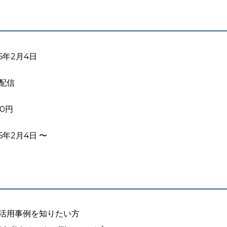
26年2月4日
配信
00円
6年2月4日 〜
活用事例を知りたい方