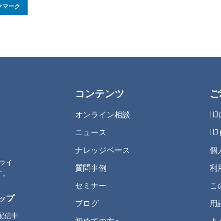
クマーク
コンテンツ
ご
オンライン相談
I
ニュース
I
ナレッジベース
個
プライ
質問事例
利
す。
セミナー
こ
ップ
ブログ
用
配信中