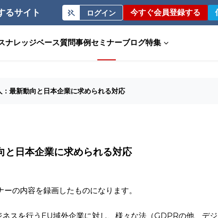
するサイト
今すぐ会員登録する
ログイン
ス
ナレッジベース
質問事例
セミナー
ブログ
特集
人：最新動向と日本企業に求められる対応
向と日本企業に求められる対応
ェビナーの内容を録画したものになります。
ジネスを行うEU域外企業に対し、様々な法（GDPRの他、デジ