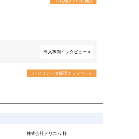
EU代理人/UK代理人
導入事例インタビュー
»
DPO（データ保護オフィサー）
株式会社ドリコム 様