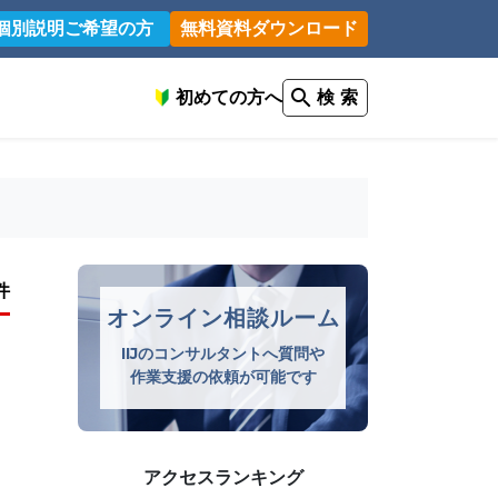
個別説明ご希望の方
無料資料ダウンロード
初めての方へ
検 索
件
オンライン相談ルーム
IIJのコンサルタントへ質問や
作業支援の依頼が可能です
アクセスランキング