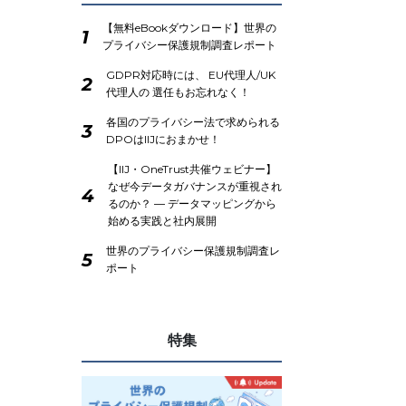
【無料eBookダウンロード】世界の
1
プライバシー保護規制調査レポート
GDPR対応時には、 EU代理人/UK
2
代理人の 選任もお忘れなく！
各国のプライバシー法で求められる
3
DPOはIIJにおまかせ！
【IIJ・OneTrust共催ウェビナー】
なぜ今データガバナンスが重視され
4
るのか？ ― データマッピングから
始める実践と社内展開
世界のプライバシー保護規制調査レ
5
ポート
特集