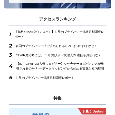
アクセスランキング
【無料eBookダウンロード】世界のプライバシー保護規制調査レ
1
ポート
2
各国のプライバシー法で求められるDPOはIIJにおまかせ！
3
GDPR対応時には、 EU代理人/UK代理人の 選任もお忘れなく！
【IIJ・OneTrust共催ウェビナー】なぜ今データガバナンスが重
4
視されるのか？ ― データマッピングから始める実践と社内展開
5
世界のプライバシー保護規制調査レポート
特集