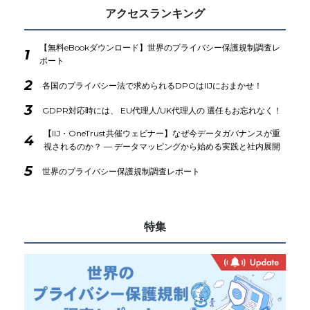
アクセスランキング
【無料eBookダウンロード】世界のプライバシー保護規制調査レ
1
ポート
2
各国のプライバシー法で求められるDPOはIIJにおまかせ！
3
GDPR対応時には、 EU代理人/UK代理人の 選任もお忘れなく！
【IIJ・OneTrust共催ウェビナー】なぜ今データガバナンスが重
4
視されるのか？ ― データマッピングから始める実践と社内展開
5
世界のプライバシー保護規制調査レポート
特集