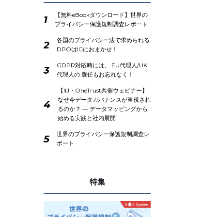
【無料eBookダウンロード】世界の
1
プライバシー保護規制調査レポート
各国のプライバシー法で求められる
2
DPOはIIJにおまかせ！
GDPR対応時には、 EU代理人/UK
3
代理人の 選任もお忘れなく！
【IIJ・OneTrust共催ウェビナー】
なぜ今データガバナンスが重視され
4
るのか？ ― データマッピングから
始める実践と社内展開
世界のプライバシー保護規制調査レ
5
ポート
特集