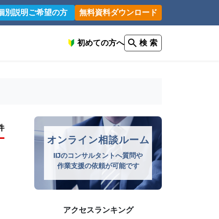
個別説明ご希望の方
無料資料ダウンロード
初めての方へ
検 索
件
オンライン相談ルーム
IIJのコンサルタントへ質問や
作業支援の依頼が可能です
アクセスランキング