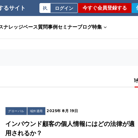
するサイト
今すぐ会員登録する
ログイン
ス
ナレッジベース
質問事例
セミナー
ブログ
特集
1
2025年 8月 19日
グローバル
域外適用
インバウンド顧客の個人情報にはどの法律が適
用されるか？