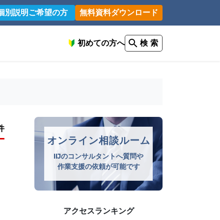
個別説明ご希望の方
無料資料ダウンロード
初めての方へ
検 索
件
オンライン相談ルーム
IIJのコンサルタントへ質問や
作業支援の依頼が可能です
アクセスランキング