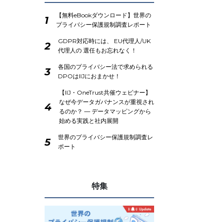
【無料eBookダウンロード】世界の
1
プライバシー保護規制調査レポート
GDPR対応時には、 EU代理人/UK
2
代理人の 選任もお忘れなく！
各国のプライバシー法で求められる
3
DPOはIIJにおまかせ！
【IIJ・OneTrust共催ウェビナー】
なぜ今データガバナンスが重視され
4
るのか？ ― データマッピングから
始める実践と社内展開
世界のプライバシー保護規制調査レ
5
ポート
特集