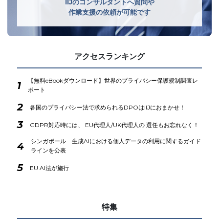
IIJのコンサルタントへ質問や
作業支援の依頼が可能です
アクセスランキング
【無料eBookダウンロード】世界のプライバシー保護規制調査レ
1
ポート
2
各国のプライバシー法で求められるDPOはIIJにおまかせ！
3
GDPR対応時には、 EU代理人/UK代理人の 選任もお忘れなく！
シンガポール 生成AIにおける個人データの利用に関するガイド
4
ラインを公表
5
EU AI法が施行
特集