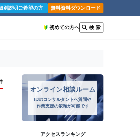
個別説明ご希望の方
無料資料ダウンロード
初めての方へ
検 索
件
オンライン相談ルーム
IIJのコンサルタントへ質問や
作業支援の依頼が可能です
アクセスランキング