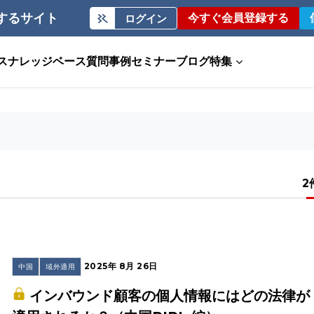
するサイト
今すぐ会員登録する
ログイン
ス
ナレッジベース
質問事例
セミナー
ブログ
特集
2
2025年 8月 26日
中国
域外適用
インバウンド顧客の個人情報にはどの法律が