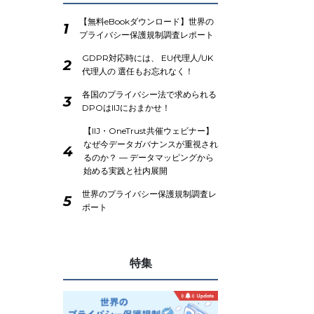
【無料eBookダウンロード】世界の
1
プライバシー保護規制調査レポート
GDPR対応時には、 EU代理人/UK
2
代理人の 選任もお忘れなく！
各国のプライバシー法で求められる
3
DPOはIIJにおまかせ！
【IIJ・OneTrust共催ウェビナー】
なぜ今データガバナンスが重視され
4
るのか？ ― データマッピングから
始める実践と社内展開
世界のプライバシー保護規制調査レ
5
ポート
特集