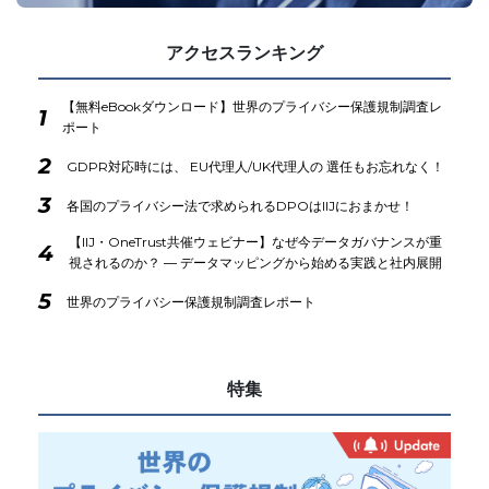
アクセスランキング
【無料eBookダウンロード】世界のプライバシー保護規制調査レ
1
ポート
2
GDPR対応時には、 EU代理人/UK代理人の 選任もお忘れなく！
3
各国のプライバシー法で求められるDPOはIIJにおまかせ！
【IIJ・OneTrust共催ウェビナー】なぜ今データガバナンスが重
4
視されるのか？ ― データマッピングから始める実践と社内展開
5
世界のプライバシー保護規制調査レポート
特集