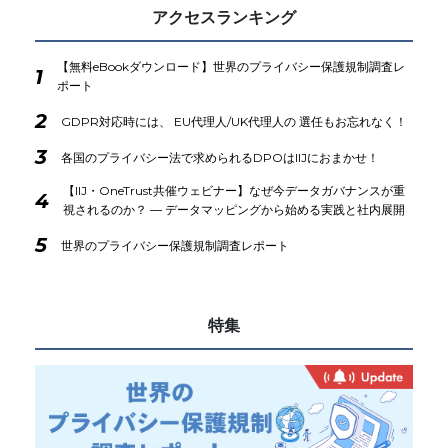
アクセスランキング
【無料eBookダウンロード】世界のプライバシー保護規制調査レ
1
ポート
2
GDPR対応時には、 EU代理人/UK代理人の 選任もお忘れなく！
3
各国のプライバシー法で求められるDPOはIIJにおまかせ！
【IIJ・OneTrust共催ウェビナー】なぜ今データガバナンスが重
4
視されるのか？ ― データマッピングから始める実践と社内展開
5
世界のプライバシー保護規制調査レポート
特集